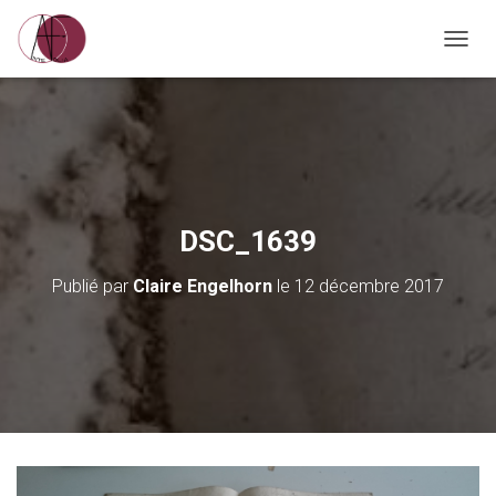
D
É
P
L
I
E
R
L
A
DSC_1639
N
A
Publié par
Claire Engelhorn
le
12 décembre 2017
V
I
G
A
T
I
O
N