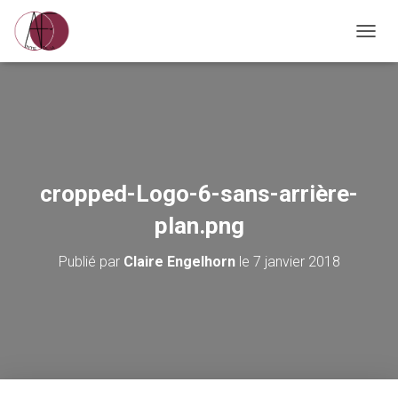
D
É
P
L
I
E
R
L
A
cropped-Logo-6-sans-arrière-
N
A
plan.png
V
I
Publié par
Claire Engelhorn
le
7 janvier 2018
G
A
T
I
O
N