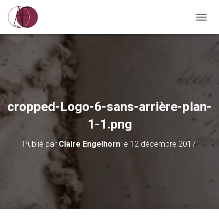
D
É
P
L
I
E
R
L
A
cropped-Logo-6-sans-arrière-plan-
N
A
1-1.png
V
I
Publié par
Claire Engelhorn
le
12 décembre 2017
G
A
T
I
O
N