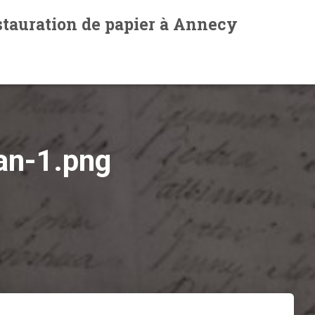
estauration de papier à Annecy
lan-1.png