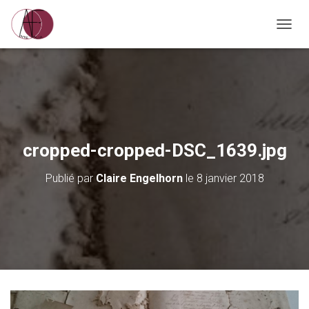
D
É
P
L
I
E
R
L
A
cropped-cropped-DSC_1639.jpg
N
A
Publié par
Claire Engelhorn
le
8 janvier 2018
V
I
G
A
T
I
O
N